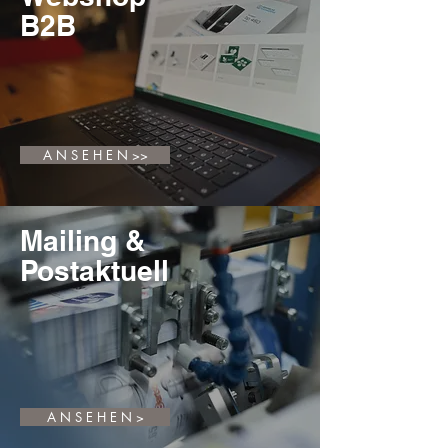
B2B
A N S E H E N >>
Mailing &
Postaktuell
A N S E H E N >