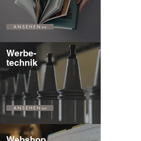
A N S E H E N >>
Werbe-
technik
A N S E H E N >>
Webshop