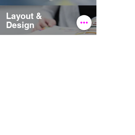
Layout &
Design
A N S E H E N >
Natur &
Umwelt